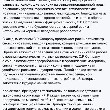
В заключение можно сказать, что C.P. Company продолжает
занимать лидирующие позиции на рынке инновационной моды.
Компанией удается гармонично сочетать технологические
новинки с уникальным дизайнерским подходом, благодаря чему
ее изделия становятся не просто одеждой, но и частью образа
жизни. Объединяя стиль и функциональность, C.P. Company
уверенно смотрит в будущее, оставаясь верной своим
историческим корням и передовым разработкам.
С каждым сезоном C.P. Company продолжает расширять спектр
своих инноваций, внедряя решения, которые улучшают не только
пользовательский опыт, но и экологичность своих продуктов.
Одним из важных направлений развития компании стала работа
с новыми экологически чистыми материалами. C.P. Company
активно использует переработанные и органические материалы,
снижая углеродный след своих коллекций и поддерживая
устойчивое развитие индустрии моды. Такой подход не только
подчеркивает социальную ответственность бренда, но и
привлекает внимание осознанных потребителей, которые
заботятся о будущем нашей планеты.
Кроме того, бренд уделяет значительное внимание деталям и
эргономике своих изделий. Каждая застежка, карман и шов
продуманы до мелочей, чтобы обеспечить максимальный
комфорт и функциональность. Примеры таких решений –
регулируемые манжеты, скрытые молнии и усиленные вставки в