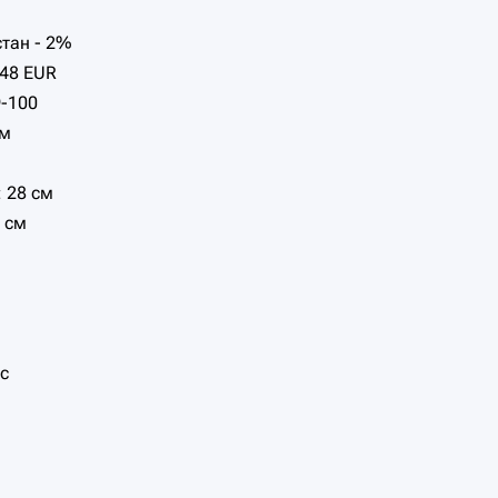
стан - 2%
 48 EUR
-100
см
 28 см
 см
с