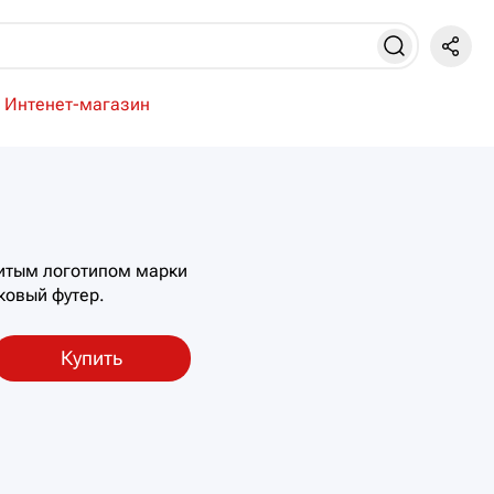
Интенет-магазин
итым логотипом марки
ковый футер.
Купить